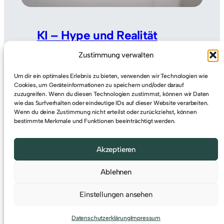
KI – Hype und Realität
Zustimmung verwalten
Künstliche Intelligenz prägt aktuell die
Technologiebranche wie kaum ein
Um dir ein optimales Erlebnis zu bieten, verwenden wir Technologien wie
Cookies, um Geräteinformationen zu speichern und/oder darauf
anderes Thema. Neue Produkte
zuzugreifen. Wenn du diesen Technologien zustimmst, können wir Daten
erscheinen im Wochentakt,
wie das Surfverhalten oder eindeutige IDs auf dieser Website verarbeiten.
Unternehmen positionieren sich
Wenn du deine Zustimmung nicht erteilst oder zurückziehst, können
bestimmte Merkmale und Funktionen beeinträchtigt werden.
offensiv, und Investoren stellen
immense Summen bereit. Auf den
Akzeptieren
ersten Blick entsteht ein klares…
Weiterlesen
Ablehnen
Einstellungen ansehen
© 2023
Alexander Bier
Datenschutzerklärung
Impressum
Startseite
Datenschutz
Impressum
Kontakt