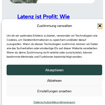
Latenz ist Profit: Wie
Hochfrequenzhandel die
Zustimmung verwalten
Märkte dominiert
Um dir ein optimales Erlebnis zu bieten, verwenden wir Technologien wie
Cookies, um Geräteinformationen zu speichern und/oder darauf
Wie Börsenhandel in Millisekunden
zuzugreifen. Wenn du diesen Technologien zustimmst, können wir Daten
entscheidet Die technische
wie das Surfverhalten oder eindeutige IDs auf dieser Website verarbeiten.
Wenn du deine Zustimmung nicht erteilst oder zurückziehst, können
Infrastruktur hinter
bestimmte Merkmale und Funktionen beeinträchtigt werden.
Hochfrequenzhandel,
Latenzoptimierung und globalen
Akzeptieren
Finanzsystemen Finanzmärkte wirken
nach außen wie abstrakte Orte, an
Ablehnen
denen Kurse steigen und fallen. In der
Realität sind moderne Börsen…
Einstellungen ansehen
Weiterlesen
Datenschutzerklärung
Impressum