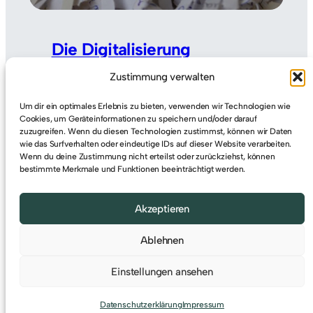
Die Digitalisierung
Zustimmung verwalten
Die Digitalisierung schreitet in allen
Bereichen unseres Lebens voran, und
Um dir ein optimales Erlebnis zu bieten, verwenden wir Technologien wie
Cookies, um Geräteinformationen zu speichern und/oder darauf
Unternehmen stehen vor der
zuzugreifen. Wenn du diesen Technologien zustimmst, können wir Daten
Herausforderung, ihre internen
wie das Surfverhalten oder eindeutige IDs auf dieser Website verarbeiten.
Abläufe und Vorgänge den
Wenn du deine Zustimmung nicht erteilst oder zurückziehst, können
bestimmte Merkmale und Funktionen beeinträchtigt werden.
Anforderungen des digitalen
Zeitalters anzupassen. Die Prozess-
Akzeptieren
und Vorgangsdigitalisierung ist
hierbei ein…
Weiterlesen
Ablehnen
Einstellungen ansehen
© 2023
Alexander Bier
Datenschutzerklärung
Impressum
Startseite
Datenschutz
Impressum
Kontakt