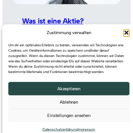
Was ist eine Aktie?
Zustimmung verwalten
Hallo zusammen! Der Aktienmarkt ist
ein faszinierender Ort, der mir erst
Um dir ein optimales Erlebnis zu bieten, verwenden wir Technologien wie
Cookies, um Geräteinformationen zu speichern und/oder darauf
vor ein paar Jahren richtig zugänglich
zuzugreifen. Wenn du diesen Technologien zustimmst, können wir Daten
wurde. Seit ich mich intensiver mit
wie das Surfverhalten oder eindeutige IDs auf dieser Website verarbeiten.
dem Thema beschäftigt habe, hat
Wenn du deine Zustimmung nicht erteilst oder zurückziehst, können
bestimmte Merkmale und Funktionen beeinträchtigt werden.
sich mein Verständnis für
Investitionen…
Weiterlesen
Akzeptieren
Ablehnen
Einstellungen ansehen
Datenschutzerklärung
Impressum